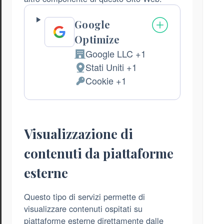
Google
Optimize
Google LLC +1
Azienda:
Stati Uniti +1
Luogo
Cookie +1
del
Dati
trattamento:
Personali
trattati:
Visualizzazione di
contenuti da piattaforme
esterne
Questo tipo di servizi permette di
visualizzare contenuti ospitati su
piattaforme esterne direttamente dalle