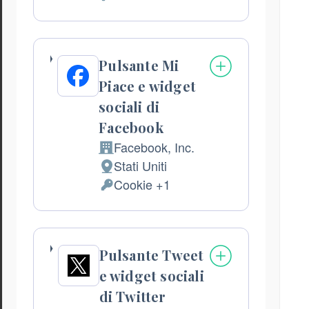
del
Dati
trattamento:
Personali
trattati:
Pulsante Mi
Piace e widget
sociali di
Facebook
Facebook, Inc.
Azienda:
Stati Uniti
Luogo
Cookie +1
del
Dati
trattamento:
Personali
trattati:
Pulsante Tweet
e widget sociali
di Twitter