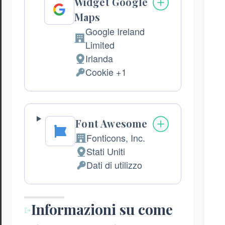
Widget Google
Maps
Google Ireland
Azienda:
Limited
Irlanda
Luogo
Cookie +1
del
Dati
trattamento:
Personali
trattati:
Font Awesome
Fonticons, Inc.
Azienda:
Stati Uniti
Luogo
Dati di utilizzo
del
Dati
trattamento:
Personali
trattati:
Informazioni su come