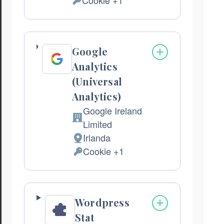
Cookie +1
del
Dati
trattamento:
Personali
trattati:
Google
Analytics
(Universal
Analytics)
Google Ireland
Azienda:
Limited
Irlanda
Luogo
Cookie +1
del
Dati
trattamento:
Personali
trattati:
Wordpress
Stat