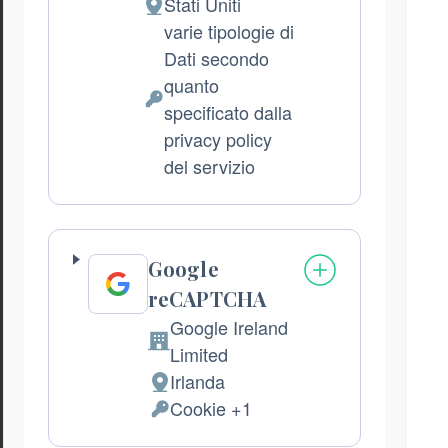
Stati Uniti
Luogo
varie tipologie di
del
Dati secondo
trattamento:
quanto
Dati
specificato dalla
Personali
privacy policy
trattati:
del servizio
Google
reCAPTCHA
Google Ireland
Azienda:
Limited
Irlanda
Luogo
Cookie +1
del
Dati
trattamento:
Personali