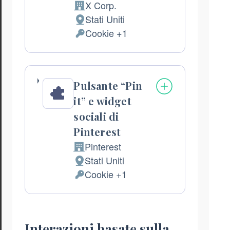
X Corp.
Azienda:
Stati Uniti
Luogo
Cookie +1
del
Dati
trattamento:
Personali
trattati:
Pulsante “Pin
it” e widget
sociali di
Pinterest
Pinterest
Azienda:
Stati Uniti
Luogo
Cookie +1
del
Dati
trattamento:
Personali
trattati:
Interazioni basate sulla