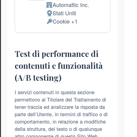
Automattic Inc.
Azienda:
Stati Uniti
Luogo
Cookie +1
del
Dati
trattamento:
Personali
trattati:
Test di performance di
contenuti e funzionalità
(A/B testing)
I servizi contenuti in questa sezione
permettono al Titolare del Trattamento di
tener traccia ed analizzare la risposta da
parte dell’Utente, in termini di traffico o di
comportamento, in relazione a modifiche
della struttura, del testo o di qualunque
altro componente di questo Sito Web.