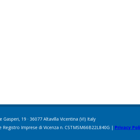
asperi, 19 · 36077 Altavilla Vicentina (VI) Italy
one Registro Imprese di Vicenza n. CSTMSM66B22L840G |
Privacy Pol