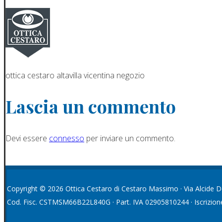
ottica cestaro altavilla vicentina negozio
Lascia un commento
Devi essere
connesso
per inviare un commento.
Copyright © 2026 Ottica Cestaro di Cestaro Massimo · Via Alcide De G
Cod. Fisc. CSTMSM66B22L840G · Part. IVA 02905810244 · Iscrizi